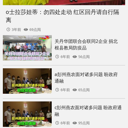
o士拉莎娃蒂：勿四处走动 红区回丹请自行隔
离
3年前
69点阅
关丹华团联合会联同2企业 捐北
根县教局防疫品
6年前
56点阅
a彭州燕农面对诸多问题 盼政府
通融
6年前
65点阅
c彭州燕农面对诸多问题 盼政府通
融
6年前
95点阅