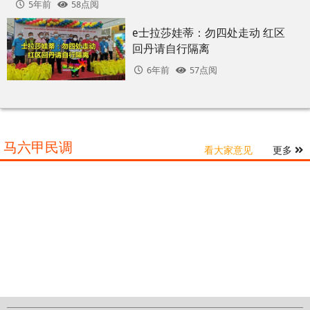
5年前
58点阅
e士拉莎娃蒂：勿四处走动 红区
回丹请自行隔离
6年前
57点阅
马六甲民调
看大家意见
更多