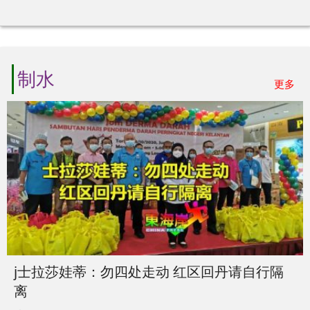
制水
更多
j士拉莎娃蒂：勿四处走动 红区回丹请自行隔
离