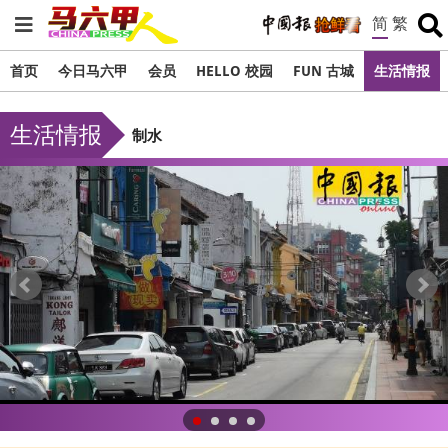
简
繁
首页
今日马六甲
会员
HELLO 校园
FUN 古城
生活情报
生活情报
制水