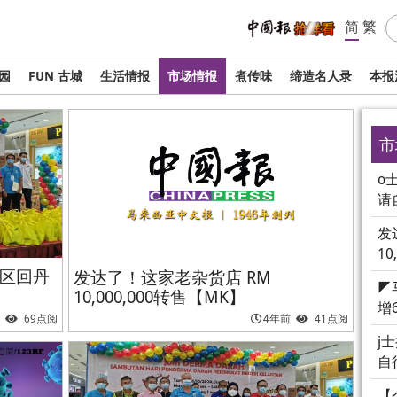
简
繁
校园
FUN 古城
生活情报
市场情报
煮传味
缔造名人录
本报
市
o
请
发
10
红区回丹
发达了！这家老杂货店 RM
◤
10,000,000转售【MK】
增
69点阅
4年前
41点阅
j
自
【