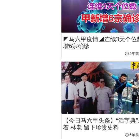
◤马六甲疫情◢连续3天个位
增6宗确诊
4年前
【今日马六甲头条】“活字典
着 林老 留下珍贵史料
6年前