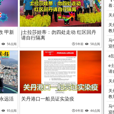
着
关
关
教
数 甲新
j士拉莎娃蒂：勿四处走动 红区回丹
请自行隔离
马
56点阅
5年前
58点阅
迎
a
e
请
关
关
教
”永远活
关丹港口一船员证实染疫
马
93点阅
6年前
44点阅
迎