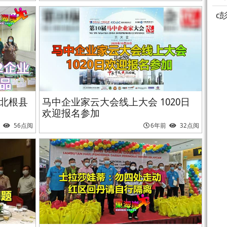
c
捐北根县
马中企业家云大会线上大会 1020日
欢迎报名参加
56点阅
6年前
32点阅