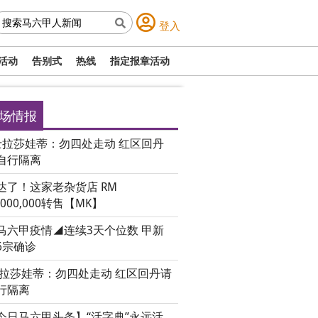
登入
活动
告别式
热线
指定报章活动
场情报
士拉莎娃蒂：勿四处走动 红区回丹
自行隔离
达了！这家老杂货店 RM
,000,000转售【MK】
马六甲疫情◢连续3天个位数 甲新
6宗确诊
士拉莎娃蒂：勿四处走动 红区回丹请
行隔离
今日马六甲头条】“活字典”永远活