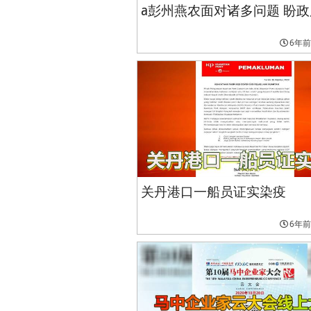
a彭州燕农面对诸多问题 盼
6年前
关丹港口一船员证实染疫
6年前