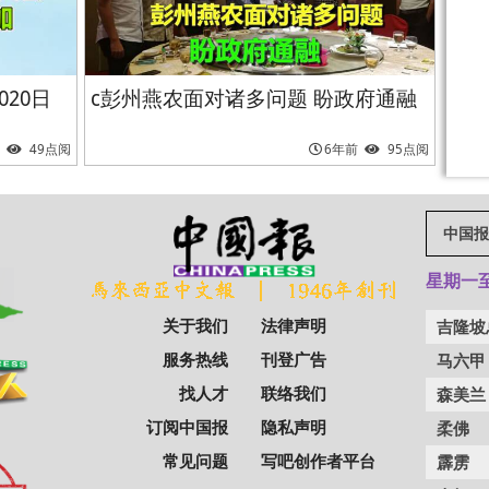
20日
c彭州燕农面对诸多问题 盼政府通融
49点阅
6年前
95点阅
中国报
星期一至五
关于我们
法律声明
吉隆坡
服务热线
刊登广告
马六甲
找人才
联络我们
森美兰
订阅中国报
隐私声明
柔佛
常见问题
写吧创作者平台
霹雳