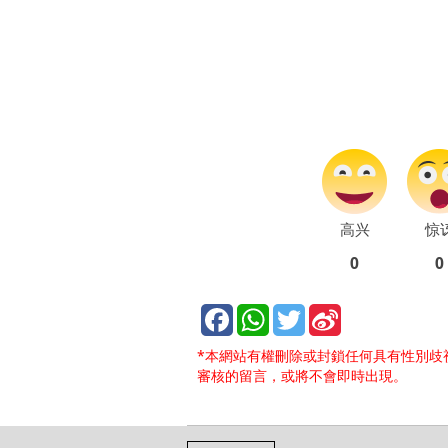
高兴
惊
0
0
*本網站有權刪除或封鎖任何具有性別歧
審核的留言，或將不會即時出現。