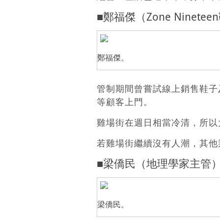
■鄭福傑（Zone Ninete
鄭福傑。
管制期間曾嘗試線上銷售鞋子
等顧客上門。
雞場街在週日相當冷清，所以
若雞場街繼續沒有人潮，其他
■梁僑民（地理學家主管
梁僑民。