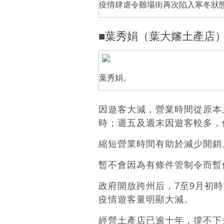
疫情肆虐令雞場街再次陷入寒冬狀
■葉秀娟（葉大嬸土產店
葉秀娟。
因遊客大減，營業時間從原本
時；週五及週末因遊客較多，
縮短營業時間有助於減少開銷
暫不會因為有條件管制令而暫
政府開放跨州后，7至9月初
疫情遊客量明顯大減。
經營土產店已逾十年，撐不下