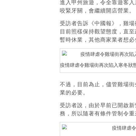
進入甲州旅遊，令全靠遊客入
咬緊牙關，會繼續開店營業。
受訪者告訴《中國報》，雞場
目前照樣保持觀望態度，直至
暫時休業，其他商家業者想必會
疫情肆虐令雞場街再次陷入寒冬狀
不過，目前為止，儘管雞場街
業的必要。
受訪者說，由於早前已開啟新
務，所以隨著有條件管制令重