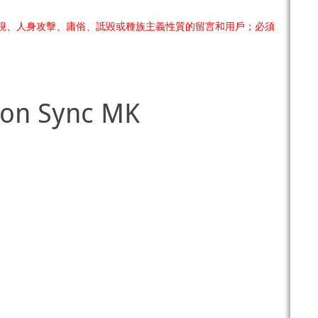
視、人身攻擊、庸俗、詆毀或種族主義性質的留言和用戶；必須
ion Sync MK