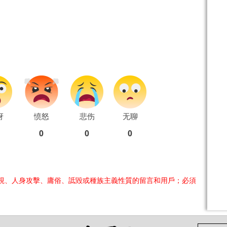
讶
愤怒
悲伤
无聊
0
0
0
視、人身攻擊、庸俗、詆毀或種族主義性質的留言和用戶；必須