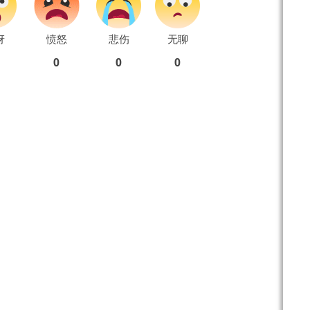
讶
愤怒
悲伤
无聊
0
0
0