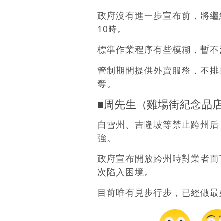
政府沒有進一步宣布前，將繼
10時。
標準作業程序有些模糊，暫不
管制期間提供外賣服務，不排
奪。
■周先生（雞場街紀念品
自雪州、吉隆坡等禁止跨州后
強。
政府宣布開放跨州時對業者而
次陷入困境。
目前唯有見步行步，已經做最