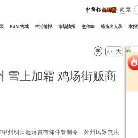
简
繁
校园
FUN 古城
生活情报
市场情报
煮传味
缔造名人录
本报
字
小
大
 雪上加霜 鸡场街贩商
布甲州明日起落實有條件管制令，外州民眾無法