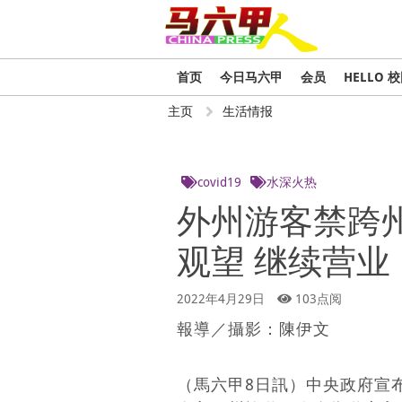
首页
今日马六甲
会员
HELLO 
主页
生活情报
covid19
水深火热
外州游客禁跨州
观望 继续营业
2022年4月29日
103点阅
報導／攝影：陳伊文
（馬六甲8日訊）中央政府宣